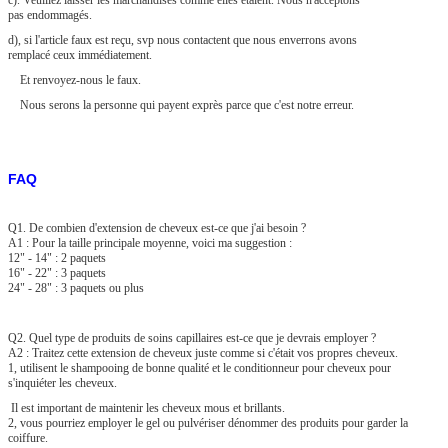
pas endommagés.
d), si l'article faux est reçu, svp nous contactent que nous enverrons avons
remplacé ceux immédiatement.
Et renvoyez-nous le faux.
Nous serons la personne qui payent exprès parce que c'est notre erreur.
FAQ
Q1. De combien d'extension de cheveux est-ce que j'ai besoin ?
A1 : Pour la taille principale moyenne, voici ma suggestion :
12" - 14" : 2 paquets
16" - 22" : 3 paquets
24" - 28" : 3 paquets ou plus
Q2. Quel type de produits de soins capillaires est-ce que je devrais employer ?
A2 : Traitez cette extension de cheveux juste comme si c'était vos propres cheveux.
1, utilisent le shampooing de bonne qualité et le conditionneur pour cheveux pour
s'inquiéter les cheveux.
Il est important de maintenir les cheveux mous et brillants.
2, vous pourriez employer le gel ou pulvériser dénommer des produits pour garder la
coiffure.