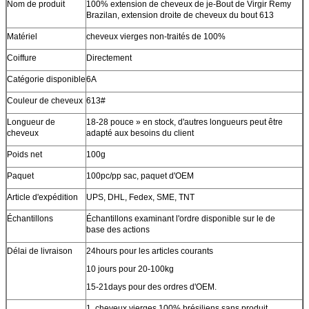
Nom de produit
100% extension de cheveux de je-Bout de Virgir Remy
Brazilan, extension droite de cheveux du bout 613
Matériel
cheveux vierges non-traités de 100%
Coiffure
Directement
Catégorie disponible
6A
Couleur de cheveux
613#
Longueur de
18-28 pouce » en stock, d'autres longueurs peut être
cheveux
adapté aux besoins du client
Poids net
100g
Paquet
100pc/pp sac
, paquet d'OEM
Article d'expédition
UPS, DHL, Fedex, SME, TNT
Échantillons
Échantillons examinant l'ordre disponible sur le de
base des actions
Délai de livraison
24hours pour les articles courants
10 jours pour 20-100kg
15-21days pour des ordres d'OEM.
1. cheveux vierges 100% brésiliens sans produit