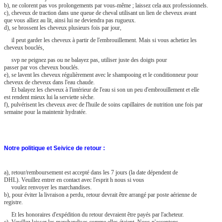
b), ne colorent pas vos prolongements par vous-même ; laissez cela aux professionnels.
c), cheveux de traction dans une queue de cheval utilisant un lien de cheveux avant
que vous alliez au lit, ainsi lui ne deviendra pas rugueux.
d), se brossent les cheveux plusieurs fois par jour,
il peut garder les cheveux à partir de l'embrouillement. Mais si vous achetiez les
cheveux bouclés,
svp ne peignez pas ou ne balayez pas, utiliser juste des doigts pour
passer par vos cheveux bouclés.
e), se lavent les cheveux régulièrement avec le shampooing et le conditionneur pour
cheveux de cheveux dans l'eau chaude.
Et balayez les cheveux à l'intérieur de l'eau si son un peu d'embrouillement et elle
est rendent mieux lui la serviette sèche.
f), pulvérisent les cheveux avec de l'huile de soins capillaires de nutrition une fois par
semaine pour la maintenir hydratée.
Notre politique et Seivice de retour :
a), retour/remboursement est accepté dans les 7 jours (la date dépendent de
DHL). Veuillez entrer en contact avec l'esprit h nous si vous
voulez renvoyer les marchandises.
b), pour éviter la livraison a perdu, retour devrait être arrangé par poste aérienne de
registre.
Et les honoraires d'expédition du retour devraient être payés par l'acheteur.
c). Veuillez laisser les marchandises comme elles étaient. Nous n'acceptons