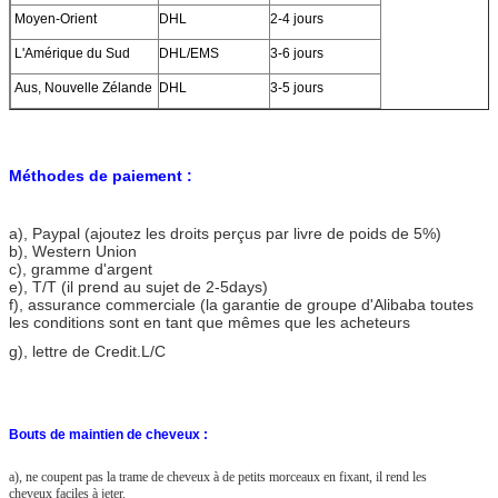
Moyen-Orient
DHL
2-4 jours
L'Amérique du Sud
DHL/EMS
3-6 jours
Aus, Nouvelle Zélande
DHL
3-5 jours
Méthodes de paiement :
a)
, Paypal (ajoutez les droits perçus par livre de poids de 5%)
b), Western Union
c), gramme d'argent
e), T/T (il prend au sujet de 2-5days)
f), assurance commerciale (la garantie de groupe d'Alibaba toutes
les conditions sont en tant que mêmes que les acheteurs
g), lettre de Credit.L/C
Bouts de maintien de cheveux :
a), ne coupent pas la trame de cheveux à de petits morceaux en fixant, il rend les
cheveux faciles à jeter.