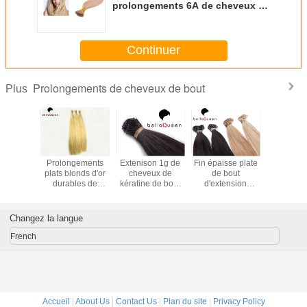
prolongements 6A de cheveux de
je-Bout de Virgirn Remy Brazilan
directement
Continuer
Prolongements de cheveux de bout
Plus
de 613#
Prolongements
Extenison 1g de
Fin épaisse plate
Cheveux 
sentante
plats blonds d'or
cheveux de
de bout
d'U avec 
ncline des
durables de
kératine de bout
d'extension
extrémité 
ments de
cheveux du bout
de BellaQueen I
brésilienne de
longueu
 de 100g
613# avec la
chaque PC 6A
cheveux de
cheveux
 paquet
pleine fin
Remy
kératine/bout
vierg
Changez la langue
d'ongle
French
Accueil
|
About Us
|
Contact Us
|
Plan du site
|
Privacy Policy