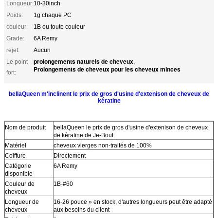
Longueur:
10-30inch
Poids:
1g chaque PC
couleur:
1B ou toute couleur
Grade:
6A Remy
rejet:
Aucun
prolongements naturels de cheveux
Le point
,
Prolongements de cheveux pour les cheveux minces
fort:
bellaQueen m'inclinent le prix de gros d'usine d'extenison de cheveux de
kératine
Nom de produit
bellaQueen le prix de gros d'usine d'extenison de cheveux
de kératine de Je-Bout
Matériel
cheveux vierges non-traités de 100%
Coiffure
Directement
Catégorie
6A Remy
disponible
Couleur de
1B-#60
cheveux
Longueur de
16-26 pouce » en stock, d'autres longueurs peut être adapté
cheveux
aux besoins du client