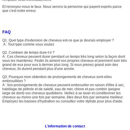
Et renvoyez-nous le faux. Nous serons la personne qui payent exprès parce
que c'est notre erreur.
FAQ
Q1.
Quel type d'extension de cheveux est-ce que je devrais employer ?
A : Tout type comme vous voulez
Q2.
Combien de temps dure-t-il ?
A : Ces cheveux peuvent durer pendant un temps très long selon la façon dont
vous les maintenez. Festin ils aiment vos propres cheveux et prennent soin très
grand de eux pour eux à dernier plus long. Si vous prenez grand soin des
cheveux, ils durent pendant plus d'une année.
Q3.
Pourquoi mon obtention de prolongements de cheveux sont-elles
embrouillées ?
A : Vos prolongements de cheveux peuvent embrouiller en raison d'être à sec,
habillage de pétrole et de saleté, eau de mer, chlore et pas combin (peigne
large de dent) vos cheveux quotidiens. Veillez à se laver et conditionner les
cheveux au moins une fois par semaine, êtes deux fois par semaine meilleur.
Employez les baisses d'hydration ou consultez votre styliste pour plus d'aide.
L'information de contact