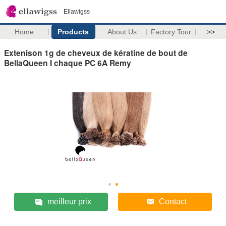
Ellawigss
Home
Products
About Us
Factory Tour
>>
Extenison 1g de cheveux de kératine de bout de
BellaQueen I chaque PC 6A Remy
meilleur prix
Contact