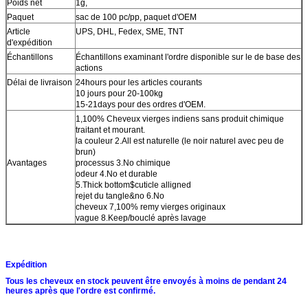
Poids net
1g,
Paquet
sac de 100 pc/pp
, paquet d'OEM
Article
UPS, DHL, Fedex, SME, TNT
d'expédition
Échantillons
Échantillons examinant l'ordre disponible sur le de base des
actions
Délai de livraison
24hours pour les articles courants
10 jours pour 20-100kg
15-21days pour des ordres d'OEM.
1,100% Cheveux vierges indiens sans produit chimique
traitant et mourant.
la couleur 2.All est naturelle (le noir naturel avec peu de
brun)
Avantages
processus 3.No chimique
odeur 4.No et durable
5.Thick bottom$cuticle alligned
rejet du tangle&no 6.No
cheveux 7,100% remy vierges originaux
vague 8.Keep/bouclé après lavage
Expédition
Tous les cheveux en stock peuvent être envoyés à moins de pendant 24
heures après que l'ordre est confirmé.