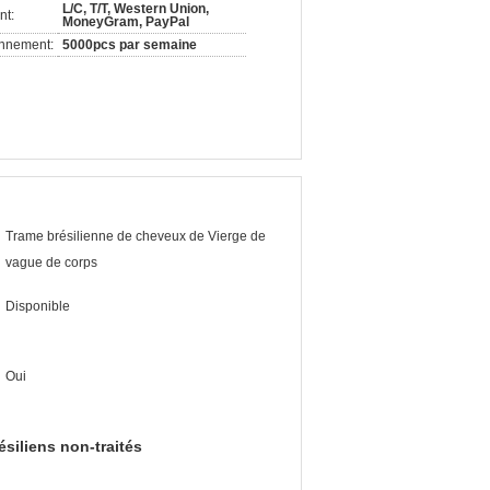
L/C, T/T, Western Union,
nt:
MoneyGram, PayPal
onnement:
5000pcs par semaine
Trame brésilienne de cheveux de Vierge de
vague de corps
Disponible
Oui
siliens non-traités