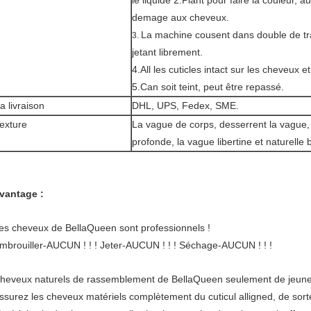
le liquide 2.Plant pour faire la couleur, 
demage aux cheveux.
La machine cousent dans double de tr
3.
jetant librement.
4.All les cuticles intact sur les cheveux e
5.Can soit teint, peut être repassé.
a livraison
DHL, UPS, Fedex, SME.
exture
La vague de corps, desserrent la vague,
profonde, la vague libertine et naturelle 
vantage :
es cheveux de BellaQueen sont professionnels !
mbrouiller-AUCUN ! ! ! Jeter-AUCUN ! ! ! Séchage-AUCUN ! ! !
heveux naturels de rassemblement de BellaQueen seulement de jeunes 
ssurez les cheveux matériels complètement du cuticul alligned, de sorte