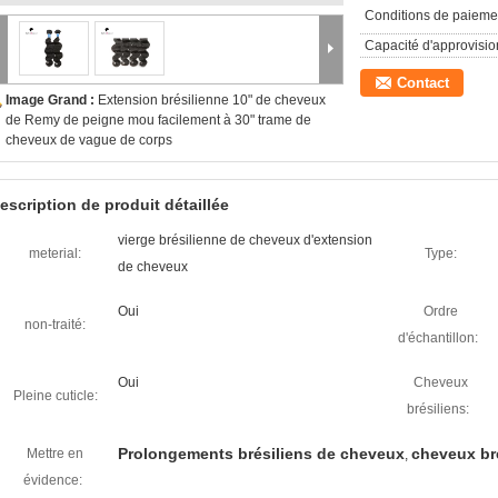
Conditions de paieme
Capacité d'approvisi
Contact
Image Grand :
Extension brésilienne 10" de cheveux
de Remy de peigne mou facilement à 30" trame de
cheveux de vague de corps
escription de produit détaillée
vierge brésilienne de cheveux d'extension
meterial:
Type:
de cheveux
Oui
Ordre
non-traité:
d'échantillon:
Oui
Cheveux
Pleine cuticle:
brésiliens:
Prolongements brésiliens de cheveux
cheveux bré
Mettre en
,
évidence: