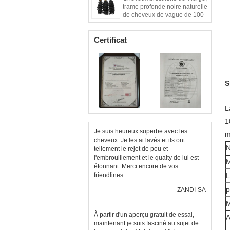
trame profonde noire naturelle
de cheveux de vague de 100
grammes
Certificat
S
L
1
Je suis heureux superbe avec les
m
cheveux. Je les ai lavés et ils ont
N
tellement le rejet de peu et
l'embrouillement et le quaity de lui est
étonnant. Merci encore de vos
friendlines
L
p
—— ZANDI-SA
M
À partir d'un aperçu gratuit de essai,
A
maintenant je suis fasciné au sujet de