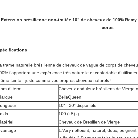
Extension brésilienne non-traitée 10" de cheveux de 100% Remy
corps
pécifications
a trame naturelle brésilienne de cheveux de vague de corps de cheveu
00%
t'apportera une expérience très naturelle et confortable d'utilisate
ême teinte - juste comme vos propres cheveux naturels !
om d'Iterm
Cheveux onduleux brésiliens de Vierge 
Marque
BellaQueen
ongueur
10" - 30" disponible
oids
100 (±5) g
atériel
Cheveux de Brésilien de Vierge
vantage
1.Very nettoient, naturel, doux, peignent