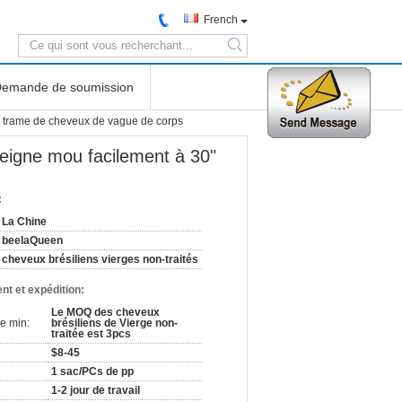
French
search
emande de soumission
" trame de cheveux de vague de corps
eigne mou facilement à 30"
:
La Chine
beelaQueen
cheveux brésiliens vierges non-traités
nt et expédition:
Le MOQ des cheveux
e min:
brésiliens de Vierge non-
traitée est 3pcs
$8-45
1 sac/PCs de pp
1-2 jour de travail