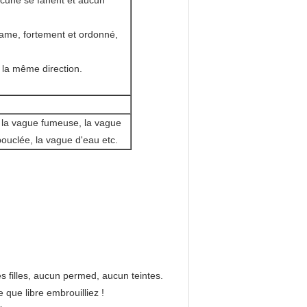
aucune se fanent et aucun
ame, fortement et ordonné,
t la même direction.
 la vague fumeuse, la vague
bouclée, la vague d'eau etc.
filles, aucun permed, aucun teintes.
 que libre embrouilliez !