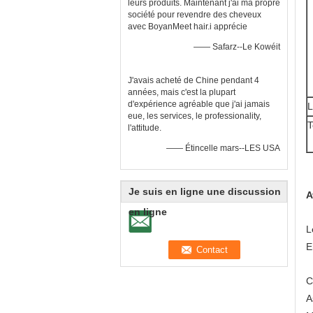
leurs produits. Maintenant j'ai ma propre
société pour revendre des cheveux
avec BoyanMeet hair.i apprécie
—— Safarz--Le Kowéit
J'avais acheté de Chine pendant 4
années, mais c'est la plupart
d'expérience agréable que j'ai jamais
L
eue, les services, le professionality,
T
l'attitude.
—— Étincelle mars--LES USA
Je suis en ligne une discussion
A
en ligne
L
E
C
A