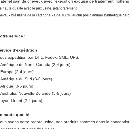
atériel sain de cheveux avec l'exécution exquise de traitement inoffens
e haute qualité avec le prix usine, jetant rarement.
heveux
brésiliens
de
la
catégorie 7a de 100%, aucun poil d'animal synthétique de
otre service :
ervice d'expédition
ous expédition par DHL, Fedex, SME, UPS.
'Amérique du Nord,
Canada
(
2-4 jours
)
'Europe (
2-4 jours
)
'Amérique du Sud (
3-6 jours
)
'Afrique (
3-6 jours
)
'Australie,
Nouvelle-Zélande
(
3-5 jours
)
oyen-Orient (
2-4 jours
)
e haute qualité
ous avons notre propre usine, nos produits sommes dans la conception