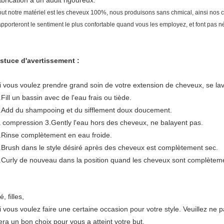
abrication a un audit rigoureux.
out notre matériel est les cheveux 100%, nous produisons sans chmical, ainsi nos che
'apporteront le sentiment le plus confortable quand vous les employez, et font pas n
stuce d'avertissement :
i vous voulez prendre grand soin de votre extension de cheveux, se la
.Fill un bassin avec de l'eau frais ou tiède.
.Add du shampooing et du sifflement doux doucement.
a compression 3.Gently l'eau hors des cheveux, ne balayent pas.
.Rinse complètement en eau froide.
.Brush dans le style désiré après des cheveux est complètement sec.
.Curly de nouveau dans la position quand les cheveux sont complèteme
é, filles,
i vous voulez faire une certaine occasion pour votre style. Veuillez ne
era un bon choix pour vous a atteint votre but.