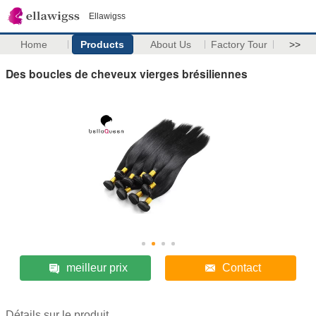
Ellawigss
Home
Products
About Us
Factory Tour
>>
Des boucles de cheveux vierges brésiliennes
meilleur prix
Contact
Détails sur le produit