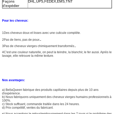
Façons
DHL,UPS,FEDEX,EMS,TNT
d'expédier
Pour les cheveux:
1Des cheveux doux et lisses avec une cuticule complète.
.
2Pas de liens, pas de poux.
3Pas de cheveux vierges chimiquement transformés.
.
4C'est une couleur naturelle, on peut la teindre, la blanchir, le fer aussi. Après le
lavage, elle retrouve la même texture.
Nos avantages:
a) BellaQueen fabrique des produits capillaires depuis plus de 10 ans
d'expérience.
b) Nous fabriquons uniquement des cheveux vierges humains professionnels à
100%.
c) Stock suffisant, commande traitée dans les 24 heures.
d) Prix compétitif, ventes du fabricant.
e) Nous acceptons le retour/remboursement dans les 7 jours si le problème des