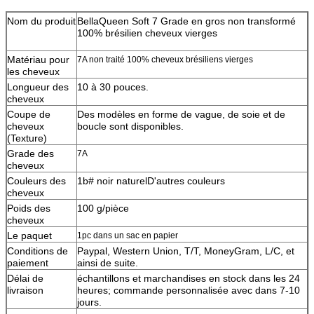
Nom du produit
BellaQueen Soft 7 Grade en gros non transformé
100% brésilien cheveux vierges
Matériau pour
7A non traité 100% cheveux brésiliens vierges
les cheveux
Longueur des
10 à 30 pouces.
cheveux
Coupe de
Des modèles en forme de vague, de soie et de
cheveux
boucle sont disponibles.
(Texture)
Grade des
7A
cheveux
Couleurs des
1b# noir naturel
D'autres couleurs
cheveux
Poids des
100 g/pièce
cheveux
Le paquet
1pc dans un sac en papier
Conditions de
Paypal, Western Union, T/T, MoneyGram, L/C, et
paiement
ainsi de suite.
Délai de
échantillons et marchandises en stock dans les 24
livraison
heures; commande personnalisée avec dans 7-10
jours.