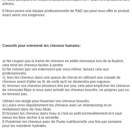
articles.
f) Nous avons une équipe professionnelle de R&D qui peut vous offrir le produit
exact selon vos exigences.
Conseils pour entretenir les cheveux humains:
a) Ne coupez pas la trame de cheveux en petits morceaux lors de la fixation,
cela rend les cheveux faciles à perdre.
b) Ne colorez pas vos extensions par vous-même; laissez cela aux
professionnels.
c), tirez les cheveux dans une queue de cheval en utilisant une cravate de
cheveux avant d'aller au lit, de sorte qu'il ne deviendra pas rugueux.
d), brossez vos cheveux plusieurs fois par jour, cela peut empêcher les cheveux
de s'enrouler.Mais si vous avez acheté les cheveux bouclés, ne peignez pas ou
ne brossez pas,
Utilisez vos doigts pour traverser vos cheveux bouclés.
e) Lavez-vous régulièrement les cheveux avec un shampooing et un
revitalisant dans de l'eau tiède.
Et brossez les cheveux dans l'eau si c'est un petit enchevêtrement et il vaut
mieux les faire sécher à la serviette.
f) Pulvériser les cheveux avec de l'huile nutritionnelle une fois par semaine
pour les maintenir hydratés.