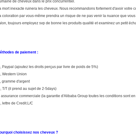
umaine de cheveux dans le prix concurrentiel.
a mort inexacte ruinera les cheveux. Nous recommandons fortement d'avoir votre col
a coloration par vous-même prendra un risque de ne pas venir la nuance que vous 
alon, toujours employez svp de bonne les produits qualité et examinez un petit écha
éthodes de paiement :
), Paypal (ajoutez les droits perçus par livre de poids de 5%)
), Western Union
), gramme d'argent
), T/T (il prend au sujet de 2-5days)
), assurance commerciale (la garantie d'Alibaba Group toutes les conditions sont 
, lettre de Credit.L/C
ourquoi choisissez nos cheveux ?