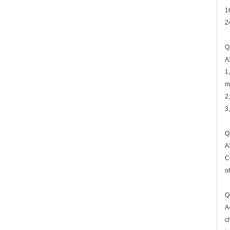
1
2
Q
A
1
m
2
3
Q
A
C
o
Q
A
c