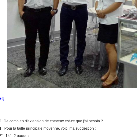
AQ
1.
De combien d'extension de cheveux est-ce que j'ai besoin ?
1 : Pour la taille principale moyenne, voici ma suggestion :
2" - 14" : 2 paquets