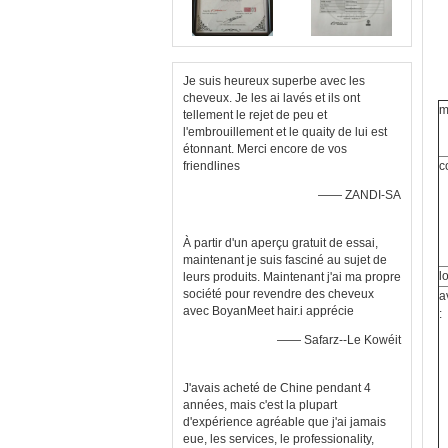
Je suis heureux superbe avec les
cheveux. Je les ai lavés et ils ont
m
tellement le rejet de peu et
l'embrouillement et le quaity de lui est
étonnant. Merci encore de vos
friendlines
c
—— ZANDI-SA
À partir d'un aperçu gratuit de essai,
maintenant je suis fasciné au sujet de
l
leurs produits. Maintenant j'ai ma propre
société pour revendre des cheveux
a
avec BoyanMeet hair.i apprécie
:
—— Safarz--Le Kowéit
J'avais acheté de Chine pendant 4
années, mais c'est la plupart
d'expérience agréable que j'ai jamais
eue, les services, le professionality,