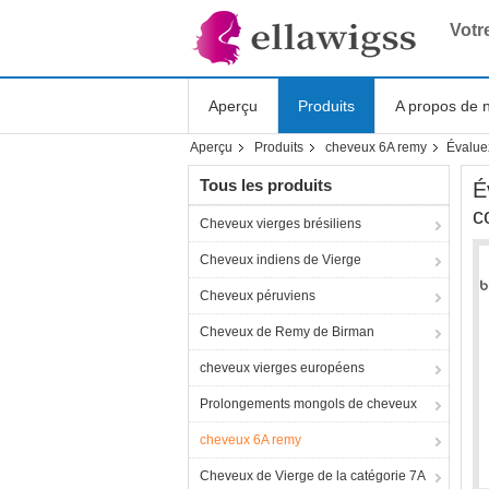
Votr
Aperçu
Produits
A propos de 
Aperçu
Produits
cheveux 6A remy
Évalue
Shopping Online
Tous les produits
É
c
Cheveux vierges brésiliens
Cheveux indiens de Vierge
Cheveux péruviens
Cheveux de Remy de Birman
cheveux vierges européens
Prolongements mongols de cheveux
cheveux 6A remy
Cheveux de Vierge de la catégorie 7A