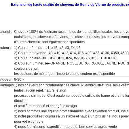
Extension de haute qualité de cheveux de Remy de Vierge de produits
atériel :
Cheveux 100% du Vietnam rassemblés de jeunes filles locales. les cheve
malaisiens, les cheveux péruviens, les cheveux russes, les cheveux euro
d'autres cheveux sont également disponibles.
ouleur :
1)
Couleur foncée-- #1, #1B, #2, #3, #4, #6
2)
Couleur moyenne--#8, #10, #12, #14, #16, #30, #33, #130, #350, #530
3)
Couleur claire--#18, #20, #22, #24, #27, #27S, #60,613#, #120
4)
Couleur lumineuse--ORANGE, ROSE, BURG, ROUGE, JAUNE, POURPRE
couleurs de ton,
les couleurs de mélange, n'importe quelle couleur est disponible
ongueur :
8-30 »
vantages
1)
nos cheveux sont totalement des cheveux. embrouillez libre, les
extrém
fentes, aucun rejet, naturel et non
processus chimique
.
C'est également double cuticle de trame et pleine f
direction
et peut être repassé et changé le design.
2)
nous sommes une équipe professionnelle avec l'examen strict et une e
3)
notre produit est toujours à un stable et haut à un prix usine. nous pouv
pour votre contrôle
4)
nous fournissons l'expédition rapide et bon service après-vente