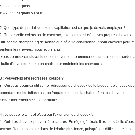
6" - 22" : 3 paquets
4" - 28" : 3 paquets ou plus
2.
Quel type de produits de soins capillaires est-ce que je devrais employer ?
2 : Traitez cette extension de cheveux juste comme si c'était vos propres cheveux.
, utilisent le shampooing de bonne qualité et le conditionneur pour cheveux pour s'i
aintenir les cheveux mous et brillants.
, vous pourriez employer le gel ou pulvériser dénommer des produits pour garder la 
, huile d'olive seront un bon choix pour maintenir les cheveux sains.
3 : Peuvent-ils être redressés, courbé ?
3 : Oui vous pourriez utiliser le redresseur de cheveux ou le bigoudi de cheveux p
ependant, ne les faites pas trop fréquemment, ou la chaleur fera les cheveux
btenez facilement sec et embrouillé.
4 : Je peut-elle teint-elle/couleur l'extension de cheveux ?
4 : Oui. Les cheveux peuvent être colorés. En règle générale il est plus facile d'obs
heveux. Nous recommandons de teindre plus foncé, puisqu'il est difficile que la cou