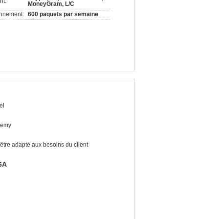
nt:
MoneyGram, L/C
onnement:
600 paquets par semaine
el
remy
 être adapté aux besoins du client
6A