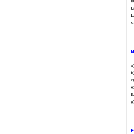
h
L
L
s
M
a
b
c
e
f
g)
P