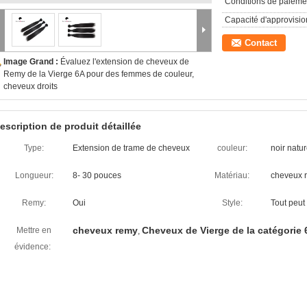
Conditions de paieme
Capacité d'approvisi
Contact
Image Grand :
Évaluez l'extension de cheveux de
Remy de la Vierge 6A pour des femmes de couleur,
cheveux droits
escription de produit détaillée
Type:
Extension de trame de cheveux
couleur:
noir natur
Longueur:
8- 30 pouces
Matériau:
cheveux 
Remy:
Oui
Style:
Tout peut
cheveux remy
Cheveux de Vierge de la catégorie 
Mettre en
,
évidence: