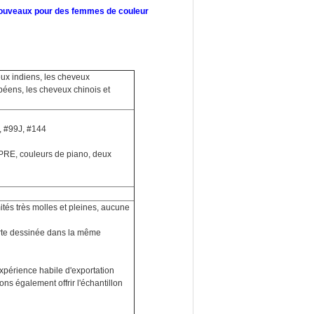
 nouveaux pour des femmes de couleur
ux indiens, les cheveux
péens, les cheveux chinois et
, #99J, #144
, couleurs de piano, deux
ités
très molles et
pleines,
aucune
orte dessinée dans la même
xpérience habile d'exportation
ons également offrir l'échantillon