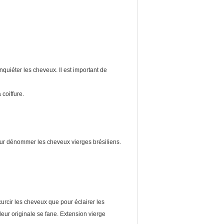
nquiéter les cheveux. Il est important de
coiffure.
our dénommer les cheveux vierges brésiliens.
curcir les cheveux que pour éclairer les
leur originale se fane. Extension vierge