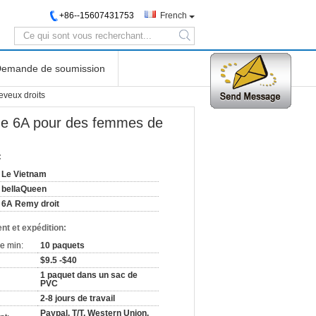
+86--15607431753
French
search
emande de soumission
eveux droits
rge 6A pour des femmes de
:
Le Vietnam
bellaQueen
6A Remy droit
nt et expédition:
e min:
10 paquets
$9.5 -$40
1 paquet dans un sac de
PVC
2-8 jours de travail
Paypal, T/T, Western Union,