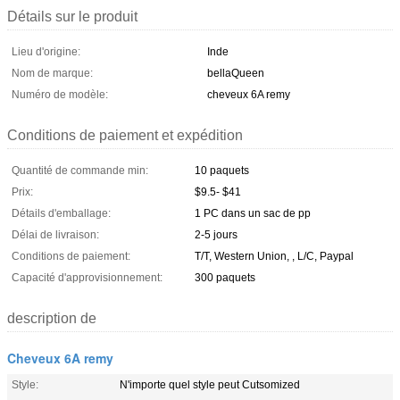
Détails sur le produit
Lieu d'origine:
Inde
Nom de marque:
bellaQueen
Numéro de modèle:
cheveux 6A remy
Conditions de paiement et expédition
Quantité de commande min:
10 paquets
Prix:
$9.5- $41
Détails d'emballage:
1 PC dans un sac de pp
Délai de livraison:
2-5 jours
Conditions de paiement:
T/T, Western Union, , L/C, Paypal
Capacité d'approvisionnement:
300 paquets
description de
Cheveux 6A remy
Style:
N'importe quel style peut Cutsomized