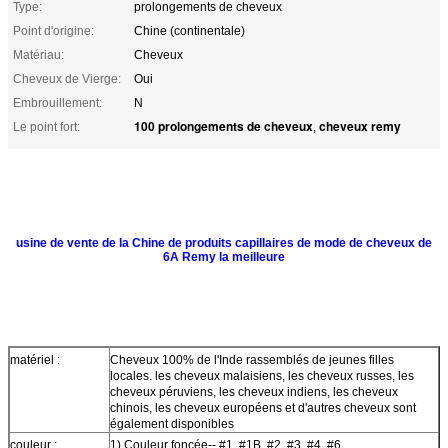
Type:
prolongements de cheveux
Point d'origine:
Chine (continentale)
Matériau:
Cheveux
Cheveux de Vierge:
Oui
Embrouillement:
N
100 prolongements de cheveux
cheveux remy
Le point fort:
,
usine de vente de la Chine de produits capillaires de mode de cheveux de
6A Remy la meilleure
matériel :
Cheveux 100% de l'Inde rassemblés de jeunes filles
locales. les cheveux malaisiens, les cheveux russes, les
cheveux péruviens, les cheveux indiens, les cheveux
chinois, les cheveux européens et d'autres cheveux sont
également disponibles
couleur :
1)
Couleur foncée-- #1, #1B, #2, #3, #4, #6