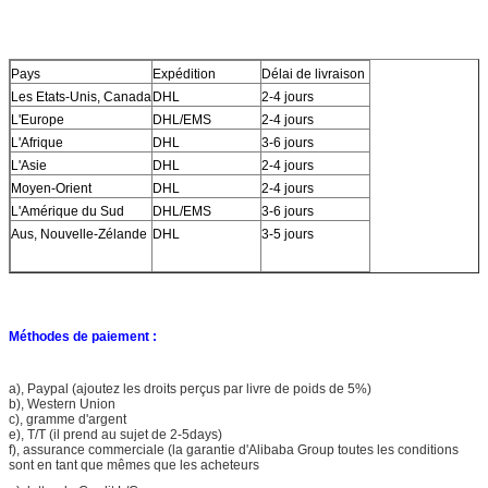
Pays
Expédition
Délai de livraison
Les Etats-Unis, Canada
DHL
2-4 jours
L'Europe
DHL/EMS
2-4 jours
L'Afrique
DHL
3-6 jours
L'Asie
DHL
2-4 jours
Moyen-Orient
DHL
2-4 jours
L'Amérique du Sud
DHL/EMS
3-6 jours
Aus, Nouvelle-Zélande
DHL
3-5 jours
Méthodes de paiement :
a), Paypal (ajoutez les droits perçus par livre de poids de 5%)
b), Western Union
c), gramme d'argent
e), T/T (il prend au sujet de 2-5days)
f), assurance commerciale (la garantie d'Alibaba Group toutes les conditions
sont en tant que mêmes que les acheteurs