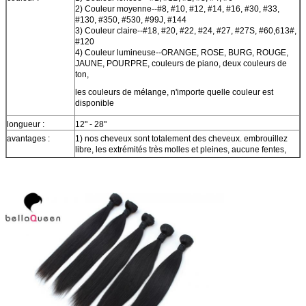
2)
Couleur moyenne--#8, #10, #12, #14, #16, #30, #33,
#130, #350, #530, #99J, #144
3)
Couleur claire--#18, #20, #22, #24, #27, #27S, #60,613#,
#120
4)
Couleur lumineuse--ORANGE, ROSE, BURG, ROUGE,
JAUNE, POURPRE, couleurs de piano, deux couleurs de
ton,
les couleurs de mélange, n'importe quelle couleur est
disponible
longueur :
12" - 28"
avantages :
1)
nos cheveux sont totalement des cheveux. embrouillez
libre, les
extrémités
très molles et
pleines,
aucune fentes,
aucun rejet, naturel et non
processus chimique
.
C'est également double cuticle de
trame et pleine forte dessinée dans la même direction
et peut être repassé et changé le design.
2)
nous sommes une équipe professionnelle avec l'examen
strict et une expérience habile d'exportation
3)
notre produit est toujours à un stable et haut à un prix
usine. nous pouvons également offrir l'échantillon pour votre
contrôle
4)
nous fournissons l'expédition rapide et bon service après-
vente