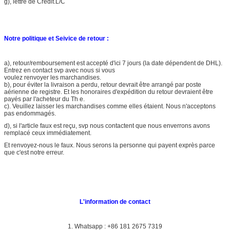
g), lettre de Credit.L/C
Notre politique et Seivice de retour :
a), retour/remboursement est accepté d'ici 7 jours (la date dépendent de DHL).
Entrez en contact svp avec nous si vous
voulez renvoyer les marchandises.
b), pour éviter la livraison a perdu, retour devrait être arrangé par poste
aérienne de registre. Et les honoraires d'expédition du retour devraient être
payés par l'acheteur du Th e.
c). Veuillez laisser les marchandises comme elles étaient. Nous n'acceptons
pas endommagés.
d), si l'article faux est reçu, svp nous contactent que nous enverrons avons
remplacé ceux immédiatement.
Et renvoyez-nous le faux. Nous serons la personne qui payent exprès parce
que c'est notre erreur.
L'information de contact
1.
Whatsapp : +86 181 2675 7319