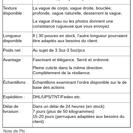
Texture
La vague de corps, vague droite, bouclée,
disponible :
profonde, vague naturelle,
desserrent la vague,
La vague d'eau ou les photos donnent une
consistance rugueuse que vous envoyez
Longueur
8 | 30 pouces en stock, l'autre longueur pourraient
disponible
être adaptés aux besoins du client.
Poids net :
Au sujet de 3.3oz-3.5oz/pcs
Avantage :
Fascinant et élégance. Serré et ordonné.
Pleine cuticle dans la même direction.
Complètement de la résilience.
Échantillons :
Échantillons examinant l'ordre disponible sur le de
base des actions
Expédition :
DHL/UPS/TNT/Fedex etc.
Délai de
Dans un délai de 24 heures (en stock)
livraison :
7 jours (plus de 50 kilogrammes)
15-20 jours (perruques adaptées aux besoins du
client)
Note de Pls :