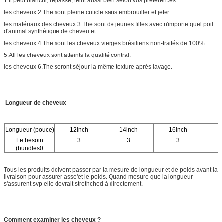
1.It peut blanchi, repassé, teint aussi bien selon vos préférences.
les cheveux 2.The sont pleine cuticle sans embrouiller et jeter.
les matériaux des cheveux 3.The sont de jeunes filles avec n'importe quel poil
d'animal synthétique de cheveu et.
les cheveux 4.The sont les cheveux vierges brésiliens non-traités de 100%.
5.All les cheveux sont atteints la qualité contral.
les cheveux 6.The seront séjour la même texture après lavage.
Longueur de cheveux
Longueur (pouce)
12inch
14inch
16inch
1
Le besoin
3
3
3
(bundles0
Tous les produits doivent passer par la mesure de longueur et de poids avant la
livraison pour assurer asse'et le poids. Quand mesure que la longueur
s'assurent svp elle devrait strethched à directement.
Comment examiner les cheveux ?