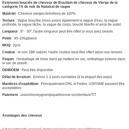
Extension bouclée de cheveux de Brazilain de cheveux de Vierge de la
catégorie 7A de noir de Natutral de vague
Matériel
: Cheveux vierges brésiliens de 100%
Texture
: Vague bouclée (nous avons également la vague d'eau, la vague
profonde, la vague lâche, la vague de corps, bouclé libertin et ainsi de suite)
Longueur
: 8" - 30", l'autre longueur peut être offert si vous avez besoin.
Poids
: 95-105g/piece
MOQ
: 2pcs
Couleur
: le noir 1B# naturel, l'autre couleur peut être offert selon vos renvois.
Paquet
: l'emballage de lnner dans pp mettent en sac, emballage externe dans
le sac de plasitc.
ODM/OEM
: Peut être disponible
Délai de livraison
: Environ 1-2 jours ouvrables (à la plupart des pays)
Manières d'expédition
: Principalement DHL et Fedex, USP/SME peuvent être
acceptables
Paiement
: union/moneygram/payal/excrow occidentaux/T/T
Avantages des cheveux