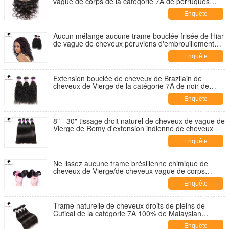
vague de corps de la catégorie 7A de perruques
malaisiennes de dentelle
Enquête
maintenant
Aucun mélange aucune trame bouclée frisée de Hiar
de vague de cheveux péruviens d'embrouillement
pour des dames
Enquête
maintenant
Extension bouclée de cheveux de Brazilain de
cheveux de Vierge de la catégorie 7A de noir de
Natutral de vague
Enquête
maintenant
8" - 30" tissage droit naturel de cheveux de vague de
Vierge de Remy d'extension indienne de cheveux
Enquête
maintenant
Ne lissez aucune trame brésilienne chimique de
cheveux de Vierge/de cheveux vague de corps
aucune fentes
Enquête
maintenant
Trame naturelle de cheveux droits de pleins de
Cutical de la catégorie 7A 100% de Malaysian
cheveux de Remy
Enquête