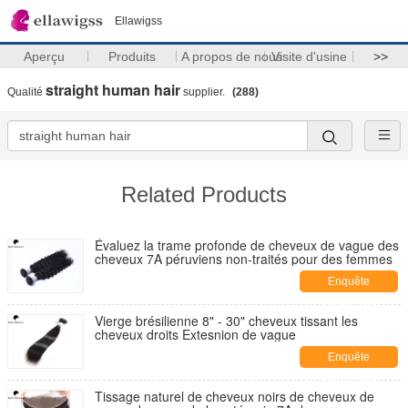
Ellawigss
Aperçu
Produits
A propos de nous
Visite d'usine
>>
straight human hair
Qualité
supplier.
(288)
Related Products
Évaluez la trame profonde de cheveux de vague des
cheveux 7A péruviens non-traités pour des femmes
Enquête
maintenant
Vierge brésilienne 8" - 30" cheveux tissant les
cheveux droits Extesnion de vague
Enquête
maintenant
Tissage naturel de cheveux noirs de cheveux de