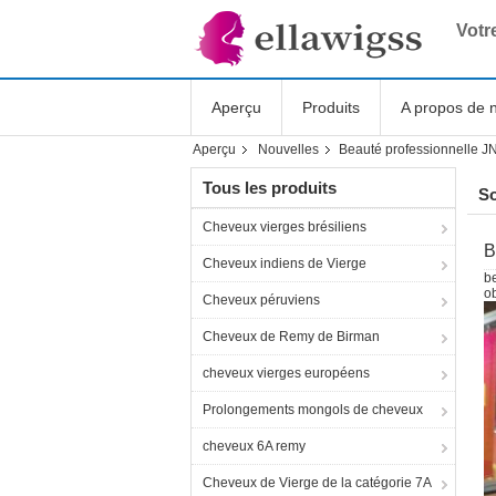
Votr
Aperçu
Produits
A propos de 
Aperçu
Nouvelles
Beauté professionnelle J
Shopping Online
Tous les produits
So
Cheveux vierges brésiliens
B
Cheveux indiens de Vierge
b
ob
Cheveux péruviens
Cheveux de Remy de Birman
cheveux vierges européens
Prolongements mongols de cheveux
cheveux 6A remy
Cheveux de Vierge de la catégorie 7A