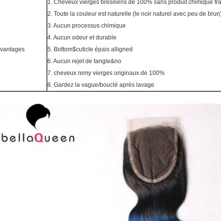
1. Cheveux vierges brésiliens de 100% sans produit chimique trai
2. Toute la couleur est naturelle (le noir naturel avec peu de brun
3. Aucun processus chimique
4. Aucun odeur et durable
vantages
5. Bottom$cuticle épais alligned
6. Aucun rejet de tangle&no
7. cheveux remy vierges originaux de 100%
8. Gardez la vague/bouclé après lavage