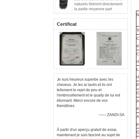
naturels de vague
naturels libèrent directement
la partie moyenne part
N
Certificat
T
C
d
C
c
L
c
Je suis heureux superbe avec les
cheveux. Je les ai lavés et ils ont
P
tellement le rejet de peu et
l'embrouillement et le quaity de lui est
étonnant. Merci encore de vos
A
friendlines
d
—— ZANDI-SA
A
p
À partir d'un aperçu gratuit de essai,
O
maintenant je suis fasciné au sujet de