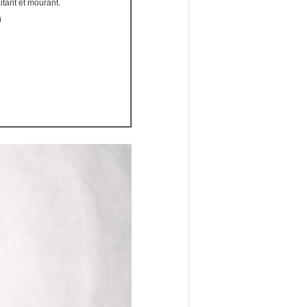
tant et mourant.
)