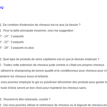
AQ
1.
De combien d'extension de cheveux est-ce que j'ai besoin ?
1 : Pour la taille principale moyenne, voici ma suggestion :
2" - 14" : 2 paquets
6" - 22" : 3 paquets
4" - 28" : 3 paquets ou plus
2.
Quel type de produits de soins capillaires est-ce que je devrais employer ?
2 : Traitez cette extension de cheveux juste comme si c'était vos propres cheveux.
, utilisent le shampooing de bonne qualité et le conditionneur pour cheveux pour s'i
aintenir les cheveux mous et brillants.
, vous pourriez employer le gel ou pulvériser dénommer des produits pour garder la 
, huile d'olive seront un bon choix pour maintenir les cheveux sains.
3 : Peuvent-ils être redressés, courbé ?
3 : Oui vous pourriez utiliser le redresseur de cheveux ou le bigoudi de cheveux p