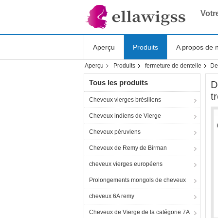
Votr
Aperçu
Produits
A propos de 
Aperçu
Produits
fermeture de dentelle
De
Shopping Online
Tous les produits
D
t
Cheveux vierges brésiliens
Cheveux indiens de Vierge
Cheveux péruviens
Cheveux de Remy de Birman
cheveux vierges européens
Prolongements mongols de cheveux
cheveux 6A remy
Cheveux de Vierge de la catégorie 7A