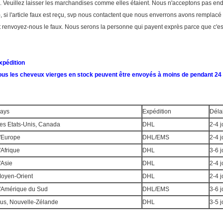
). Veuillez laisser les marchandises comme elles étaient. Nous n'acceptons pas 
), si l'article faux est reçu, svp nous contactent que nous enverrons avons rempla
t renvoyez-nous le faux. Nous serons la personne qui payent exprès parce que c'est
xpédition
ous les cheveux vierges en stock peuvent être envoyés à moins de pendant 24 
ays
Expédition
Délai
es Etats-Unis, Canada
DHL
2-4 j
'Europe
DHL/EMS
2-4 j
'Afrique
DHL
3-6 j
'Asie
DHL
2-4 j
oyen-Orient
DHL
2-4 j
'Amérique du Sud
DHL/EMS
3-6 j
us, Nouvelle-Zélande
DHL
3-5 j