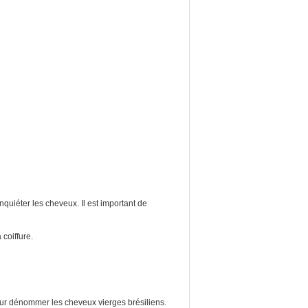
nquiéter les cheveux. Il est important de
coiffure.
our dénommer les cheveux vierges brésiliens.