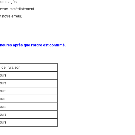
endommagés.
cé ceux immédiatement.
 notre erreur.
heures après que l'ordre est confirmé.
 de livraison
ours
ours
ours
ours
ours
ours
ours