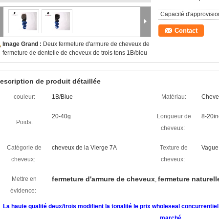
Capacité d'approvisi
Contact
Image Grand :
Deux fermeture d'armure de cheveux de
fermeture de dentelle de cheveux de trois tons 1B/bleu
escription de produit détaillée
couleur:
1B/Blue
Matériau:
Cheve
20-40g
Longueur de
8-20in
Poids:
cheveux:
Catégorie de
cheveux de la Vierge 7A
Texture de
Vague
cheveux:
cheveux:
fermeture d'armure de cheveux
fermeture naturel
Mettre en
,
évidence:
La haute qualité deux/trois modifient la tonalité le prix wholeseal concurrenti
marché