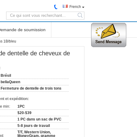
French
search
emande de soumission
ns 1B/bleu
de dentelle de cheveux de
:
Brésil
bellaQueen
Fermeture de dentelle de trois tons
nt et expédition:
e min:
1PC
$20-$39
1 PC dans un sac de PVC
5-8 jours de travail
T/T, Western Union,
nt:
MoneyGram, gramme