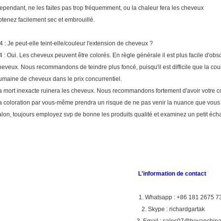
ependant, ne les faites pas trop fréquemment, ou la chaleur fera les cheveux
btenez facilement sec et embrouillé.
4 : Je peut-elle teint-elle/couleur l'extension de cheveux ?
4 : Oui. Les cheveux peuvent être colorés. En règle générale il est plus facile d'obs
heveux. Nous recommandons de teindre plus foncé, puisqu'il est difficile que la cou
umaine de cheveux dans le prix concurrentiel.
a mort inexacte ruinera les cheveux. Nous recommandons fortement d'avoir votre col
a coloration par vous-même prendra un risque de ne pas venir la nuance que vous 
alon, toujours employez svp de bonne les produits qualité et examinez un petit écha
L'information de contact
1. Whatsapp : +86 181 2675 7
2. Skype : richardgartak