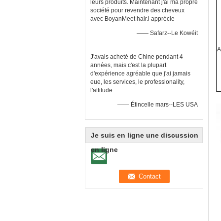
leurs produits. Maintenant j'ai ma propre
société pour revendre des cheveux
avec BoyanMeet hair.i apprécie
—— Safarz--Le Kowéit
A
J'avais acheté de Chine pendant 4
années, mais c'est la plupart
d'expérience agréable que j'ai jamais
eue, les services, le professionality,
l'attitude.
—— Étincelle mars--LES USA
Je suis en ligne une discussion
en ligne