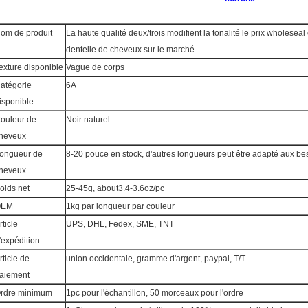
om de produit
La haute qualité deux/trois modifient la tonalité le prix wholesea
dentelle de cheveux sur le marché
exture disponible
Vague de corps
atégorie
6A
isponible
ouleur de
Noir naturel
heveux
ongueur de
8-20 pouce en stock, d'autres longueurs peut être adapté aux bes
heveux
oids net
25-45g, about3.4-3.6oz/pc
OEM
1kg par longueur par couleur
rticle
UPS, DHL, Fedex, SME, TNT
'expédition
rticle de
union occidentale, gramme d'argent, paypal, T/T
aiement
rdre minimum
1pc pour l'échantillon, 50 morceaux pour l'ordre