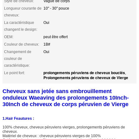
Style de cheveux:
Vague de corps
Longueur courante de
10" - 30" pouce
cheveux:
La caractéristique
Oui
changent le design:
OEM:
peut être offert
Couleur de cheveux:
1B#
Changement de
Oui
couleur de
caractéristique:
prolongements péruviens de cheveux bouclés
Le point fort:
,
Prolongements péruviens de cheveux de Vierge
Cheveux sans jetée sans embrouillement
onduleux Waeaving des prolongements 10Inch-
30Inch de cheveux de corps péruvien de Vierge
1.Hair Feautures :
100% cheveux, cheveux péruviens vierges, prolongements péruviens de
cheveux.
Matériel de cheveux : cheveux péruviens vierges de 100%