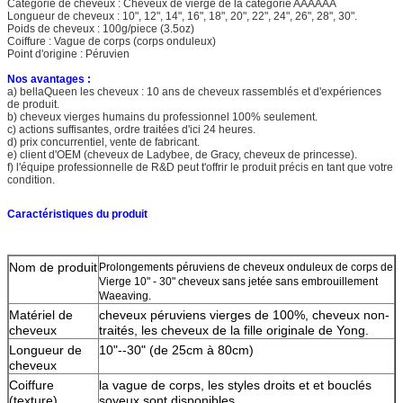
Catégorie de cheveux : Cheveux de vierge de la catégorie AAAAAA
Longueur de cheveux : 10", 12", 14", 16", 18", 20", 22", 24", 26", 28", 30".
Poids de cheveux : 100g/piece (3.5oz)
Coiffure : Vague de corps (corps onduleux)
Point d'origine : Péruvien
Nos avantages :
a)
bellaQueen les cheveux : 10 ans de cheveux rassemblés et d'expériences
de produit.
b) cheveux vierges humains du professionnel 100% seulement.
c) actions suffisantes, ordre traitées d'ici 24 heures.
d) prix concurrentiel, vente de fabricant.
e) client d'OEM (cheveux de Ladybee, de Gracy, cheveux de princesse).
f) l'équipe professionnelle de R&D peut t'offrir le produit précis en tant que votre
condition.
Caractéristiques du produit
Nom de produit
Prolongements péruviens de cheveux onduleux de corps de
Vierge 10" - 30" cheveux sans jetée sans embrouillement
Waeaving.
Matériel de
cheveux péruviens vierges de 100%, cheveux non-
cheveux
traités, les cheveux de la fille originale de Yong.
Longueur de
10"--30" (de 25cm à 80cm)
cheveux
Coiffure
la vague de corps, les styles droits et et bouclés
(texture)
soyeux sont disponibles