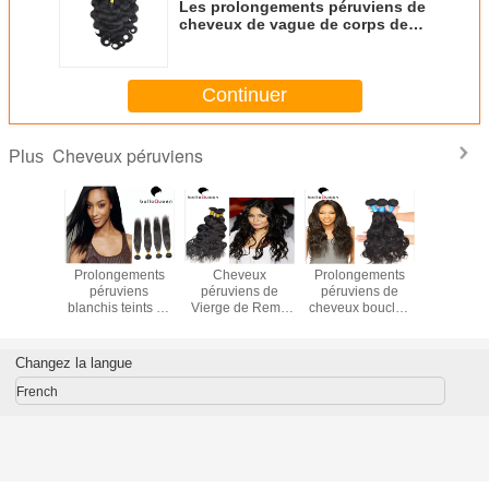
Les prolongements péruviens de
cheveux de vague de corps de
Vierge embrouillent jeter
librement le tissage libre de
cheveux
Continuer
Cheveux péruviens
Plus
gements
Prolongements
Cheveux
Prolongements
Évaluez l
viens
péruviens
péruviens de
péruviens de
profond
ens de
blanchis teints de
Vierge de Remy
cheveux bouclés
cheveux d
de vague
cheveux de
de vague lâche
de prolongements
des chev
s de la
Vierge
péruvienne de
non-traités de
péruvien
100g de
péruvienne de
cheveux aucun
cheveux
traités p
Changez la langue
 cheveux
cheveux
produit chimique
femm
ge non-
French
itée