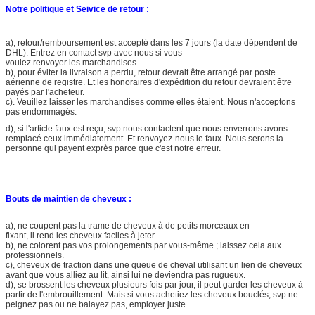
Notre politique et Seivice de retour :
a), retour/remboursement est accepté dans les 7 jours (la date dépendent de
DHL). Entrez en contact svp avec nous si vous
voulez renvoyer les marchandises.
b), pour éviter la livraison a perdu, retour devrait être arrangé par poste
aérienne de registre. Et les honoraires d'expédition du retour devraient être
payés par l'acheteur.
c). Veuillez laisser les marchandises comme elles étaient. Nous n'acceptons
pas endommagés.
d), si l'article faux est reçu, svp nous contactent que nous enverrons avons
remplacé ceux immédiatement. Et renvoyez-nous le faux. Nous serons la
personne qui payent exprès parce que c'est notre erreur.
Bouts de maintien de cheveux :
a), ne coupent pas la trame de cheveux à de petits morceaux en
fixant, il rend les cheveux faciles à jeter.
b), ne colorent pas vos prolongements par vous-même ; laissez cela aux
professionnels.
c), cheveux de traction dans une queue de cheval utilisant un lien de cheveux
avant que vous alliez au lit, ainsi lui ne deviendra pas rugueux.
d), se brossent les cheveux plusieurs fois par jour, il peut garder les cheveux à
partir de l'embrouillement. Mais si vous achetiez les cheveux bouclés, svp ne
peignez pas ou ne balayez pas, employer juste