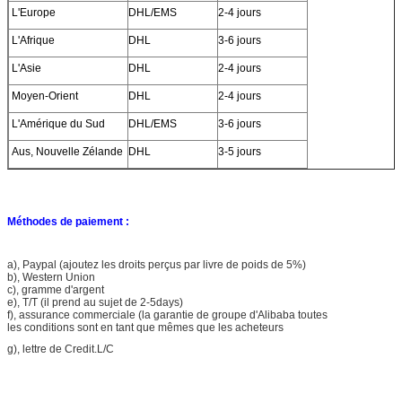
L'Europe
DHL/EMS
2-4 jours
L'Afrique
DHL
3-6 jours
L'Asie
DHL
2-4 jours
Moyen-Orient
DHL
2-4 jours
L'Amérique du Sud
DHL/EMS
3-6 jours
Aus, Nouvelle Zélande
DHL
3-5 jours
Méthodes de paiement :
a), Paypal (ajoutez les droits perçus par livre de poids de 5%)
b), Western Union
c), gramme d'argent
e), T/T (il prend au sujet de 2-5days)
f), assurance commerciale (la garantie de groupe d'Alibaba toutes
les conditions sont en tant que mêmes que les acheteurs
g), lettre de Credit.L/C