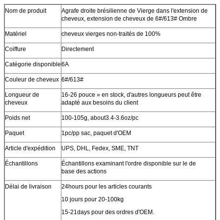
Nom de produit
Agrafe droite brésilienne de Vierge dans l'extension de
cheveux, extension de cheveux de 6#/613# Ombre
Matériel
cheveux vierges non-traités de 100%
Coiffure
Directement
Catégorie disponible
6A
Couleur de cheveux
6#/613#
Longueur de
16-26 pouce » en stock, d'autres longueurs peut être
cheveux
adapté aux besoins du client
Poids net
100-105g, about3.4-3.6oz/pc
Paquet
1pc/pp sac
, paquet d'OEM
Article d'expédition
UPS, DHL, Fedex, SME, TNT
Échantillons
Échantillons examinant l'ordre disponible sur le de
base des actions
Délai de livraison
24hours pour les articles courants
10 jours pour 20-100kg
15-21days pour des ordres d'OEM.