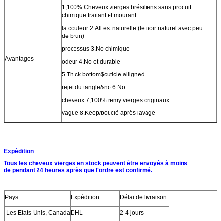
1,100% Cheveux vierges brésiliens sans produit
chimique traitant et mourant.
la couleur 2.All est naturelle (le noir naturel avec peu
de brun)
processus 3.No chimique
Avantages
odeur 4.No et durable
5.Thick bottom$cuticle alligned
rejet du tangle&no 6.No
cheveux 7,100% remy vierges originaux
vague 8.Keep/bouclé après lavage
Expédition
Tous les cheveux vierges en stock peuvent être envoyés à moins
de pendant 24 heures après que l'ordre est confirmé.
Pays
Expédition
Délai de livraison
Les Etats-Unis, Canada
DHL
2-4 jours