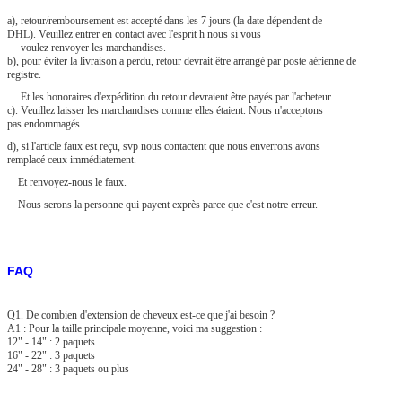
a), retour/remboursement est accepté dans les 7 jours (la date dépendent de
DHL). Veuillez entrer en contact avec l'esprit h nous si vous
voulez renvoyer les marchandises.
b), pour éviter la livraison a perdu, retour devrait être arrangé par poste aérienne de
registre.
Et les honoraires d'expédition du retour devraient être payés par l'acheteur.
c). Veuillez laisser les marchandises comme elles étaient. Nous n'acceptons
pas endommagés.
d), si l'article faux est reçu, svp nous contactent que nous enverrons avons
remplacé ceux immédiatement.
Et renvoyez-nous le faux.
Nous serons la personne qui payent exprès parce que c'est notre erreur.
FAQ
Q1. De combien d'extension de cheveux est-ce que j'ai besoin ?
A1 : Pour la taille principale moyenne, voici ma suggestion :
12" - 14" : 2 paquets
16" - 22" : 3 paquets
24" - 28" : 3 paquets ou plus