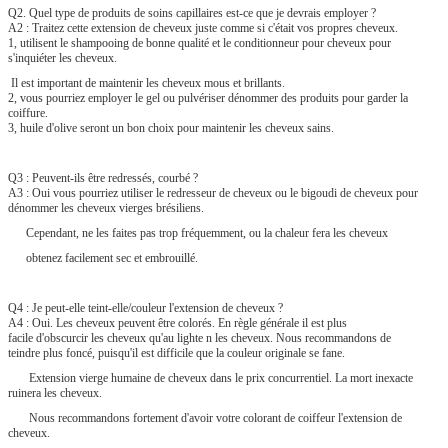
Q2. Quel type de produits de soins capillaires est-ce que je devrais employer ?
A2 : Traitez cette extension de cheveux juste comme si c'était vos propres cheveux.
1, utilisent le shampooing de bonne qualité et le conditionneur pour cheveux pour
s'inquiéter les cheveux.
Il est important de maintenir les cheveux mous et brillants.
2, vous pourriez employer le gel ou pulvériser dénommer des produits pour garder la
coiffure.
3, huile d'olive seront un bon choix pour maintenir les cheveux sains.
Q3 : Peuvent-ils être redressés, courbé ?
A3 : Oui vous pourriez utiliser le redresseur de cheveux ou le bigoudi de cheveux pour
dénommer les cheveux vierges brésiliens.
Cependant, ne les faites pas trop fréquemment, ou la chaleur fera les cheveux
obtenez facilement sec et embrouillé.
Q4 : Je peut-elle teint-elle/couleur l'extension de cheveux ?
A4 : Oui. Les cheveux peuvent être colorés. En règle générale il est plus
facile d'obscurcir les cheveux qu'au lighte n les cheveux. Nous recommandons de
teindre plus foncé, puisqu'il est difficile que la couleur originale se fane.
Extension vierge humaine de cheveux dans le prix concurrentiel. La mort inexacte
ruinera les cheveux.
Nous recommandons fortement d'avoir votre colorant de coiffeur l'extension de
cheveux.