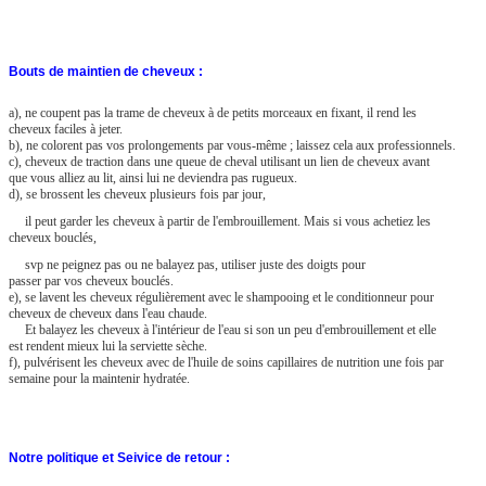
Bouts de maintien de cheveux :
a), ne coupent pas la trame de cheveux à de petits morceaux en fixant, il rend les
cheveux faciles à jeter.
b), ne colorent pas vos prolongements par vous-même ; laissez cela aux professionnels.
c), cheveux de traction dans une queue de cheval utilisant un lien de cheveux avant
que vous alliez au lit, ainsi lui ne deviendra pas rugueux.
d), se brossent les cheveux plusieurs fois par jour,
il peut garder les cheveux à partir de l'embrouillement. Mais si vous achetiez les
cheveux bouclés,
svp ne peignez pas ou ne balayez pas, utiliser juste des doigts pour
passer par vos cheveux bouclés.
e), se lavent les cheveux régulièrement avec le shampooing et le conditionneur pour
cheveux de cheveux dans l'eau chaude.
Et balayez les cheveux à l'intérieur de l'eau si son un peu d'embrouillement et elle
est rendent mieux lui la serviette sèche.
f), pulvérisent les cheveux avec de l'huile de soins capillaires de nutrition une fois par
semaine pour la maintenir hydratée.
Notre politique et Seivice de retour :