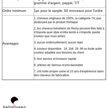
gramme d'argent, paypal, T/T
Ordre minimum
1pc pour le sanple, 50 morceaux pour l'ordre
1, cheveux originaux de 100%, la catégorie 7A, pas
destoryed par le produit chimique
2, les cheveux brésiliens de Remy peuvent être faits à
n'importe quel style et être teints à n'importe quelle
couleur que vous aimez
3, aucun embrouillement, aucun rejet
Avantages
4, couleur disponible : 1#, 1b#, 2#, 4# ou toute autre
couleur adaptée aux besoins du client
5, bon service et livraison rapide
6, articles de Vairous et prix favorable
7, ont notre propre usine et 10 ans d'expérience dans
des cheveux de fabrication.