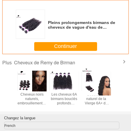
Pleins prolongements birmans de
cheveux de vague d'eau de
Vierge de la catégorie 7a de
dessus de cuticle
Continuer
Cheveux de Remy de Birman
Plus
 humides
Cheveux noirs
Les cheveux 6A
Bouclé noir
vrai
leux de
naturels,
birmans bouclés
naturel de la
prolongem
 Birman
embrouillement et
profonds
Vierge 6A+ de
cheveux 
eveux
rejet de 100% de
empaquettent des
Birman de Remy
vague 7a
, agrafe
l'extension
prolongements
d'armure non-
birman
e triple
birmanne libre de
naturels de
traitée de cheveux
pouces 
Changez la langue
xtension
cheveux
cheveux noirs de
pouc
eveux
Vierge
French