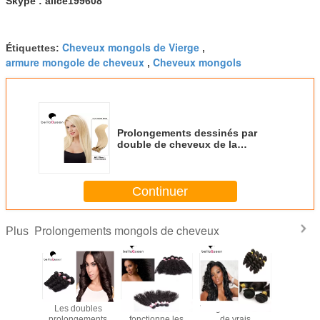
Skype : alice199608
Cheveux mongols de Vierge
Étiquettes:
,
armure mongole de cheveux
Cheveux mongols
,
Prolongements dessinés par
double de cheveux de la
catégorie 7A, armure mongole de
cheveux de 613 originaux
Continuer
Prolongements mongols de cheveux
Plus
gements
Les doubles
La beauté
Vierge non-traitée
Prolong
 bouclés
prolongements
fonctionne les
de vrais
mongol