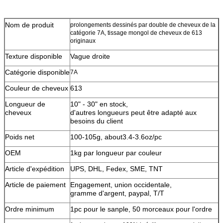
Nom de produit
prolongements dessinés par double de cheveux de la
catégorie 7A, tissage mongol de cheveux de 613
originaux
Texture disponible
Vague droite
Catégorie disponible
7A
Couleur de cheveux
613
Longueur de
10" - 30" en stock,
cheveux
d'autres longueurs peut être adapté aux
besoins du client
Poids net
100-105g, about3.4-3.6oz/pc
OEM
1kg par longueur par couleur
Article d'expédition
UPS, DHL, Fedex, SME, TNT
Article de paiement
Engagement, union occidentale,
gramme d'argent, paypal, T/T
Ordre minimum
1pc pour le sanple, 50 morceaux pour l'ordre