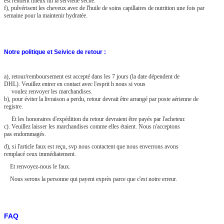
est rendent mieux lui la serviette sèche.
f), pulvérisent les cheveux avec de l'huile de soins capillaires de nutrition une fois par
semaine pour la maintenir hydratée.
Notre politique et Seivice de retour :
a), retour/remboursement est accepté dans les 7 jours (la date dépendent de
DHL). Veuillez entrer en contact avec l'esprit h nous si vous
voulez renvoyer les marchandises.
b), pour éviter la livraison a perdu, retour devrait être arrangé par poste aérienne de
registre.
Et les honoraires d'expédition du retour devraient être payés par l'acheteur.
c). Veuillez laisser les marchandises comme elles étaient. Nous n'acceptons
pas endommagés.
d), si l'article faux est reçu, svp nous contactent que nous enverrons avons
remplacé ceux immédiatement.
Et renvoyez-nous le faux.
Nous serons la personne qui payent exprès parce que c'est notre erreur.
FAQ