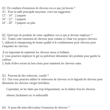
Q1. De combien d'extension de cheveux est-ce que j'ai besoin ?
A1 : Pour la taille principale moyenne, voici ma suggestion :
12" - 14" : 2 paquets
16" - 22" : 3 paquets
24" - 28" : 3 paquets ou plus
Q2. Quel type de produits de soins capillaires est-ce que je devrais employer ?
A2 : Traitez cette extension de cheveux juste comme si c'était vos propres cheveux.
1, utilisent le shampooing de bonne qualité et le conditionneur pour cheveux pour
s'inquiéter les cheveux.
Il est important de maintenir les cheveux mous et brillants.
2, vous pourriez employer le gel ou pulvériser dénommer des produits pour garder la
coiffure.
3, huile d'olive seront un bon choix pour maintenir les cheveux sains.
Q3 : Peuvent-ils être redressés, courbé ?
A3 : Oui vous pourriez utiliser le redresseur de cheveux ou le bigoudi de cheveux pour
dénommer les cheveux vierges brésiliens.
Cependant, ne les faites pas trop fréquemment, ou la chaleur fera les cheveux
obtenez facilement sec et embrouillé.
Q4 : Je peut-elle teint-elle/couleur l'extension de cheveux ?