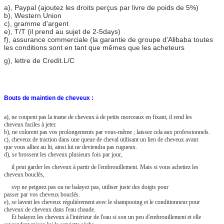
a)
, Paypal (ajoutez les droits perçus par livre de poids de 5%)
b), Western Union
c), gramme d'argent
e), T/T (il prend au sujet de 2-5days)
f), assurance commerciale (la garantie de groupe d'Alibaba toutes
les conditions sont en tant que mêmes que les acheteurs
g), lettre de Credit.L/C
Bouts de maintien de cheveux :
a), ne coupent pas la trame de cheveux à de petits morceaux en fixant, il rend les
cheveux faciles à jeter.
b), ne colorent pas vos prolongements par vous-même ; laissez cela aux professionnels.
c), cheveux de traction dans une queue de cheval utilisant un lien de cheveux avant
que vous alliez au lit, ainsi lui ne deviendra pas rugueux.
d), se brossent les cheveux plusieurs fois par jour,
il peut garder les cheveux à partir de l'embrouillement. Mais si vous achetiez les
cheveux bouclés,
svp ne peignez pas ou ne balayez pas, utiliser juste des doigts pour
passer par vos cheveux bouclés.
e), se lavent les cheveux régulièrement avec le shampooing et le conditionneur pour
cheveux de cheveux dans l'eau chaude.
Et balayez les cheveux à l'intérieur de l'eau si son un peu d'embrouillement et elle